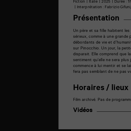
6
Fiction
Italie
2025
Durée : 1
rue
Interprétation : Fabrizio Gif
de
la
Présentation
Marne
86000
Poitiers
Un père et sa fille habitent les
sérieux, comme à une grande p
débordants de vie et d’humanité
sur Pinocchio. Un jour, la peti
disparait. Elle comprend que la
sentiment qu’elle ne sera plus 
commence à lui mentir et se lai
fera pas semblant de ne pas voir
Horaires / lieux
Film archivé. Pas de programm
Vidéos