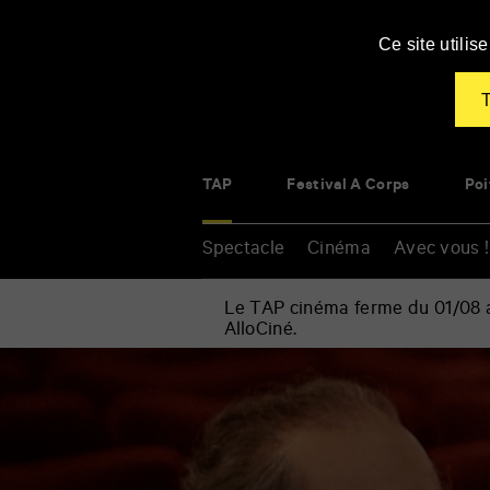
Panneau de gestion des cookies
Ce site utili
T
TAP
Festival À Corps
Poi
Spectacle
Cinéma
Avec vous !
Le TAP cinéma ferme du 01/08 au
AlloCiné.
Accueil
»
Cinéma
Renseigner
»
vos
Prima
mots
la
clés
Vita