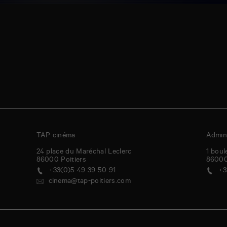
TAP cinéma
Admini
24 place du Maréchal Leclerc
1 boul
86000
Poitiers
8600
+33(0)5 49 39 50 91
+3
cinema@tap-poitiers.com