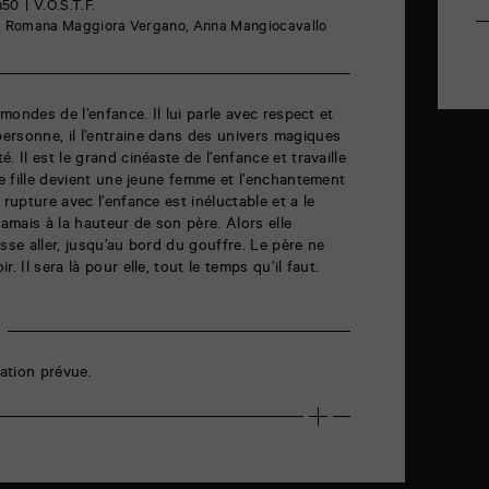
h50
V.O.S.T.F.
uni, Romana Maggiora Vergano, Anna Mangiocavallo
 mondes de l’enfance. Il lui parle avec respect et
ersonne, il l’entraine dans des univers magiques
. Il est le grand cinéaste de l’enfance et travaille
te fille devient une jeune femme et l’enchantement
 rupture avec l’enfance est inéluctable et a le
jamais à la hauteur de son père. Alors elle
sse aller, jusqu’au bord du gouffre. Le père ne
. Il sera là pour elle, tout le temps qu’il faut.
ation prévue.