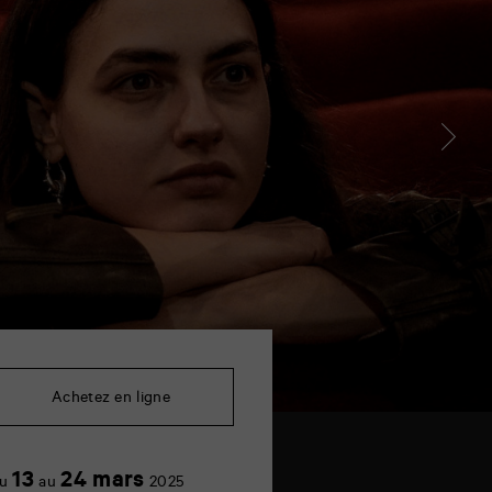
Achetez en ligne
13
24 mars
u
au
2025