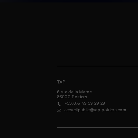
TAP
6 rue de la Marne
86000
Poitiers
+33(0)5 49 39 29 29
accueilpublic@tap-poitiers.com