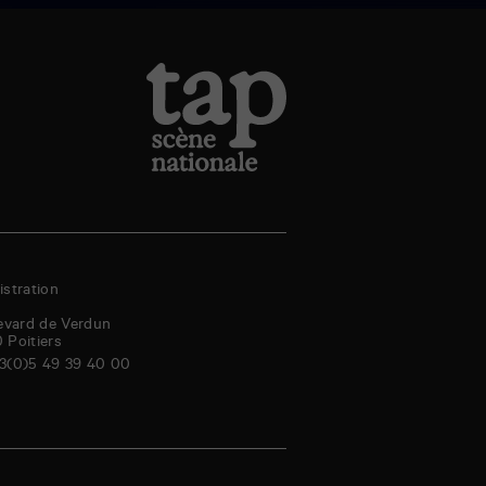
stration
evard de Verdun
0
Poitiers
3(0)5 49 39 40 00