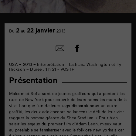
TAP
cinéma
2
22 janvier
Du
au
2013
6
rue
de
Partager
Partager
la
sur
par
Marne
facebook
email
86000
Poitiers
USA – 2013 – Interprétation : Tashiana Washington et Ty
Hickson – Durée : 1 h 21 - VOSTF
Présentation
Malcom et Sofia sont de jeunes graffeurs qui arpentent les
rues de New York pour couvrir de leurs noms les murs de la
ville. Lorsque l’un de leurs tags disparaît sous un autre
graffiti, les deux adolescents se lancent le défi de leur vie :
tagguer la pomme géante du Shea Stadium. « Pour bien
saisir les enjeux du premier film d’Adam Leon, mieux vaut
au préalable se familiariser avec le folklore new-yorkais car