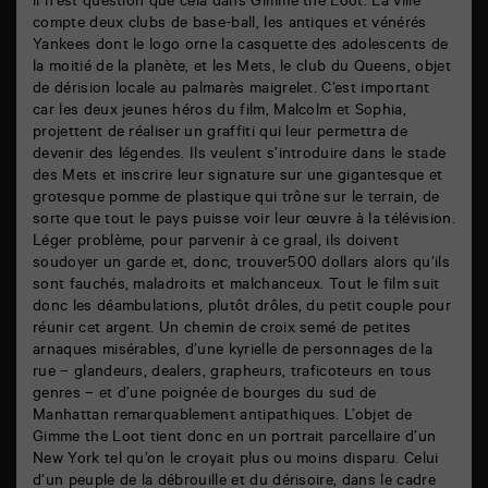
il n’est question que cela dans Gimme the Loot. La ville
compte deux clubs de base-ball, les antiques et vénérés
Yankees dont le logo orne la casquette des adolescents de
la moitié de la planète, et les Mets, le club du Queens, objet
de dérision locale au palmarès maigrelet. C’est important
car les deux jeunes héros du film, Malcolm et Sophia,
projettent de réaliser un graffiti qui leur permettra de
devenir des légendes. Ils veulent s’introduire dans le stade
des Mets et inscrire leur signature sur une gigantesque et
grotesque pomme de plastique qui trône sur le terrain, de
sorte que tout le pays puisse voir leur œuvre à la télévision.
Léger problème, pour parvenir à ce graal, ils doivent
soudoyer un garde et, donc, trouver500 dollars alors qu’ils
sont fauchés, maladroits et malchanceux. Tout le film suit
donc les déambulations, plutôt drôles, du petit couple pour
réunir cet argent. Un chemin de croix semé de petites
arnaques misérables, d’une kyrielle de personnages de la
rue – glandeurs, dealers, grapheurs, traficoteurs en tous
genres – et d’une poignée de bourges du sud de
Manhattan remarquablement antipathiques. L’objet de
Gimme the Loot tient donc en un portrait parcellaire d’un
New York tel qu’on le croyait plus ou moins disparu. Celui
d’un peuple de la débrouille et du dérisoire, dans le cadre