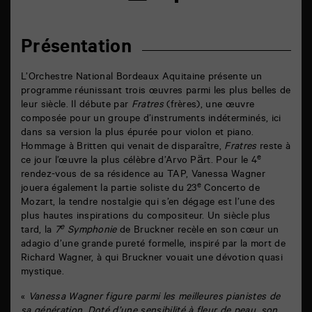
sur
par
facebook
email
Présentation
L’Orchestre National Bordeaux Aquitaine présente un
programme réunissant trois œuvres parmi les plus belles de
leur siècle. Il débute par
Fratres
(frères), une œuvre
composée pour un groupe d’instruments indéterminés, ici
dans sa version la plus épurée pour violon et piano.
Hommage à Britten qui venait de disparaître,
Fratres
reste à
e
ce jour l’œuvre la plus célèbre d’Arvo Pärt. Pour le 4
rendez-vous de sa résidence au TAP, Vanessa Wagner
e
jouera également la partie soliste du 23
Concerto de
Mozart, la tendre nostalgie qui s’en dégage est l’une des
plus hautes inspirations du compositeur. Un siècle plus
e
tard, la
7
Symphonie
de Bruckner recèle en son cœur un
adagio d’une grande pureté formelle, inspiré par la mort de
Richard Wagner, à qui Bruckner vouait une dévotion quasi
mystique.
«
Vanessa Wagner figure parmi les meilleures pianistes de