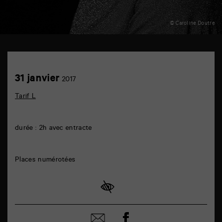
© Caroline Doutre
TAP
auditorium
6
Achetez
31
31 janvier
rue
2017
en
janvier
de
ligne
la
Tarif L
Marne
86000
Poitiers
durée : 2h avec entracte
Places numérotées
Partager
Partager