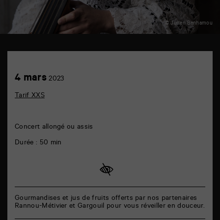
© Julien Benhamou
TAP
auditorium
6
Achetez
4
4 mars
rue
2023
en
mars
de
ligne
la
Tarif XXS
Marne
86000
Poitiers
Concert allongé ou assis
Durée : 50 min
Gourmandises et jus de fruits offerts par nos partenaires
Rannou-Métivier et Gargouil pour vous réveiller en douceur.