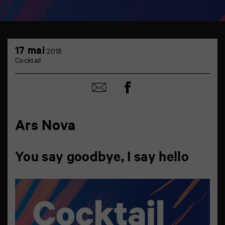
17
17 mai
2018
mai
Cocktail
Partager
Partager
sur
par
facebook
email
Ars Nova
You say goodbye, I say hello